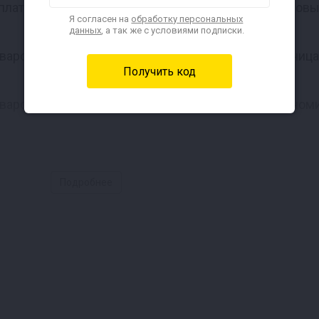
лате только в магазине, в котором оформлен самовы
Я согласен на
обработку персональных
данных
, а так же с условиями подписки.
варов общей стоимостью ниже его номинала разниц
варов, общая стоимость которых превышает его номи
продаже, возврату или обмену на денежные средства
Подробнее
товаров с использованием подарочных сертификатов 
на только за его номинал в рублях, скидки по текущ