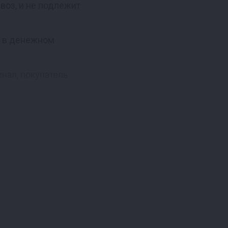
воз, и не подлежит
а в денежном
нал, покупатель
, а в случае потери
в наших магазинах и
им акциям — не