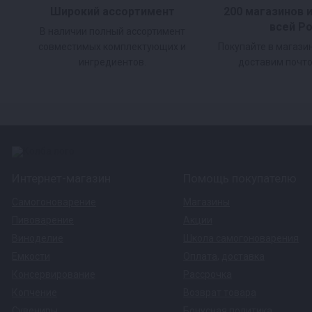
Широкий ассортимент
200 магазинов 
всей Р
В наличии полный ассортимент
совместимых комплектующих и
Покупайте в магази
ингредиентов.
доставим почто
Интернет-магазин
Помощь покупателю
Самогоноварение
Магазины
Пивоварение
Акции
Виноделие
Школа самогоноварения
Емкости
Оплата
,
доставка
Консервирование
Рассрочка
Копчение
Возврат товара
Сувениры
Бонусная политика