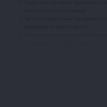
Подарочный сертификат принимается к оп
многократному использованию.
При оплате подарочным сертификатом то
эквиваленте не компенсируется.
При оплате подарочным сертификатом то
доплачивает недостающую сумму.
Подарочный сертификат не подлежит пере
не восстанавливается.
Полная информация о правилах продажи 
по телефону 8-800-222-80-11.
Покупка подарочного сертификата возмож
учитываются.