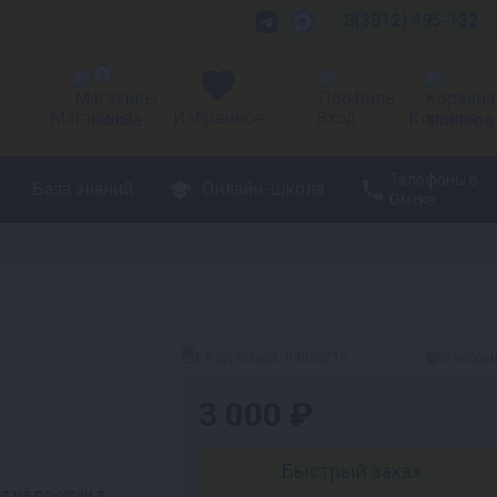
8(3812) 495-132
1
Магазины
Избранное
Вход
Корзина
Телефоны в
База знаний
Онлайн-школа
Омске
Код товара:
94026296
В избра
3 000 ₽
Быстрый заказ
 на покупки в