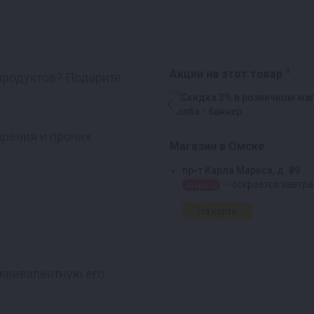
4
Акции на этот товар
 продуктов? Подарите
арения и прочих
Магазин в Омске
пр-т Карла Маркса, д. 89
— откроется завтра
закрыто
На карте
эквивалентную его