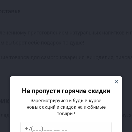
оставка
увлеченному приготовлением натуральных напитков и
сам выберет себе подарок по душе!
ние товаров для самогоноварения, виноделия, пивов
Не пропусти горячие скидки
фиката
Зарегистрируйся и будь в курсе
новых акций и скидок на любимые
товары!
адельцу право приобретения на товаров на сумму, 