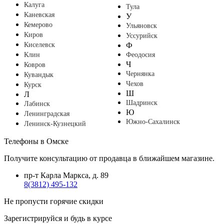
Калуга
Тула
Каневская
У
Кемерово
Ульяновск
Киров
Уссурийск
Киселевск
Ф
Клин
Феодосия
Ч
Ковров
Чернянка
Кувандык
Чехов
Курск
Ш
Л
Шадринск
Лабинск
Ю
Ленинградская
Южно-Сахалинск
Ленинск-Кузнецкий
Телефоны в Омске
Получите консультацию от продавца в ближайшем магазине.
пр-т Карла Маркса, д. 89
8(3812) 495-132
Не пропусти горячие скидки
Зарегистрируйся и будь в курсе