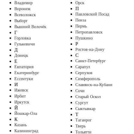
Владимир
Орск
П
Воронеж
Павловский Посад
Всеволожск
Пенза
Выборг
Пермь
Вышний Волочёк
Г
Петропавловск
Горловка
Пушкино
Р
Гулькевичи
Д
Ростов-на-Дону
С
Донецк
Е
Санкт-Петербург
Евпатория
Сарапул
Екатеринбург
Серпухов
Ессентуки
Симферополь
И
Славянск-на-Кубани
Ижевск
Сочи
Ирбит
Старый Оскол
Иркутск
Сургут
Й
Сыктывкар
Йошкар-Ола
Т
К
Таганрог
Казань
Тверь
Калининград
Тольятти