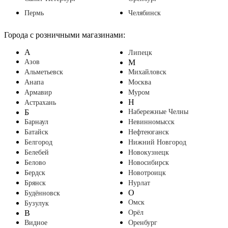
Пермь
Челябинск
Города с розничными магазинами:
А
Липецк
Азов
М
Альметьевск
Михайловск
Анапа
Москва
Армавир
Муром
Н
Астрахань
Б
Набережные Челны
Барнаул
Невинномысск
Батайск
Нефтеюганск
Белгород
Нижний Новгород
Белебей
Новокузнецк
Белово
Новосибирск
Бердск
Новотроицк
Брянск
Нурлат
О
Будённовск
Омск
Бузулук
В
Орёл
Видное
Оренбург